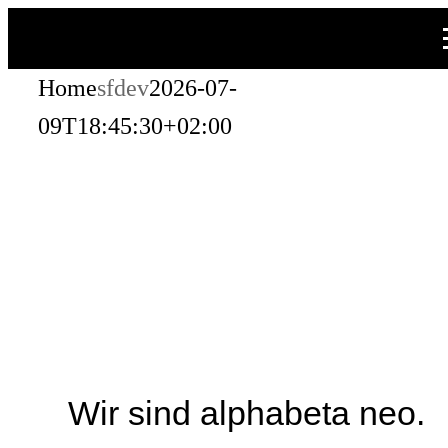
Zum
Inhalt
Home
sfdev
2026-07-
springen
09T18:45:30+02:00
Wir sind alphabeta neo.