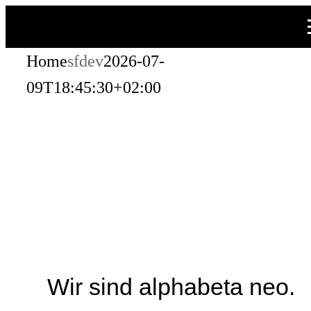
Zum
Inhalt
Home
sfdev
2026-07-
springen
09T18:45:30+02:00
Wir sind alphabeta neo.