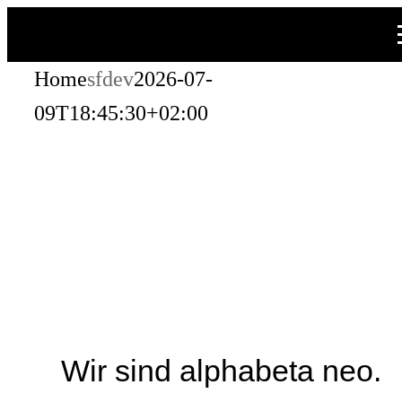
Zum
Inhalt
Home
sfdev
2026-07-
springen
09T18:45:30+02:00
Wir sind alphabeta neo.