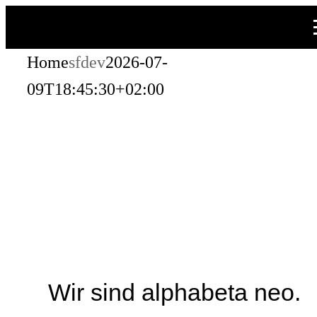
Zum
Inhalt
Home
sfdev
2026-07-
springen
09T18:45:30+02:00
Wir sind alphabeta neo.