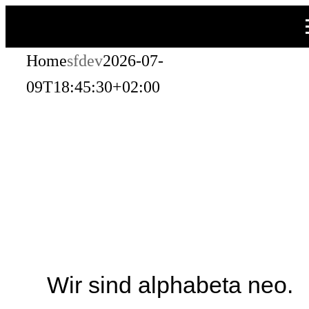
Zum
Inhalt
Home
sfdev
2026-07-
springen
09T18:45:30+02:00
Wir sind alphabeta neo.