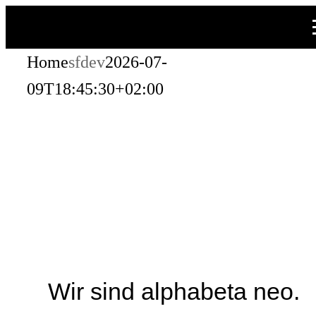
Zum
Inhalt
Home
sfdev
2026-07-
springen
09T18:45:30+02:00
Wir sind alphabeta neo.