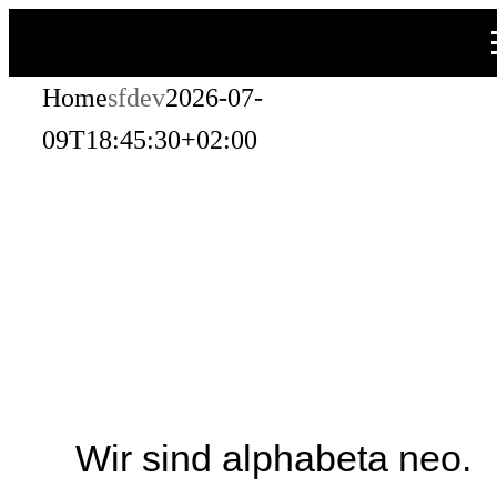
Zum
Inhalt
Home
sfdev
2026-07-
springen
09T18:45:30+02:00
Wir sind alphabeta neo.