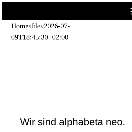
Zum
Inhalt
Home
sfdev
2026-07-
springen
09T18:45:30+02:00
Wir sind alphabeta neo.