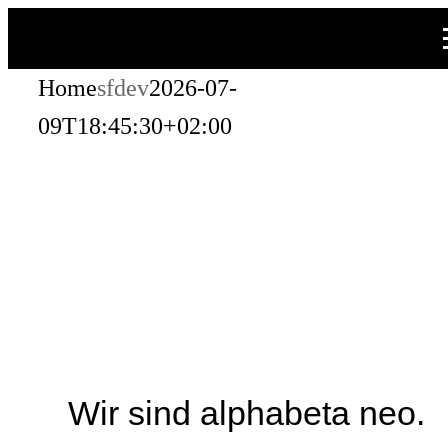
Zum
Inhalt
Home
sfdev
2026-07-
springen
09T18:45:30+02:00
Wir sind alphabeta neo.