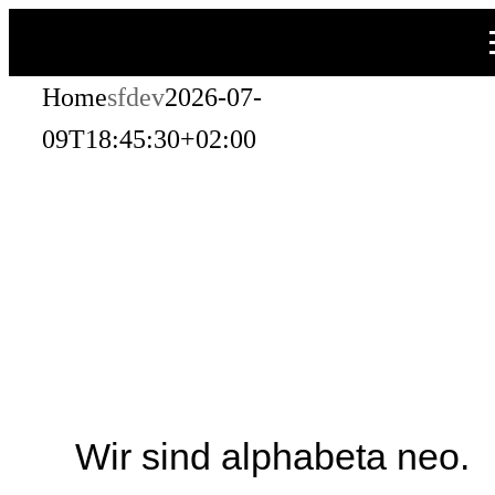
Zum
Inhalt
Home
sfdev
2026-07-
springen
09T18:45:30+02:00
Wir sind alphabeta neo.