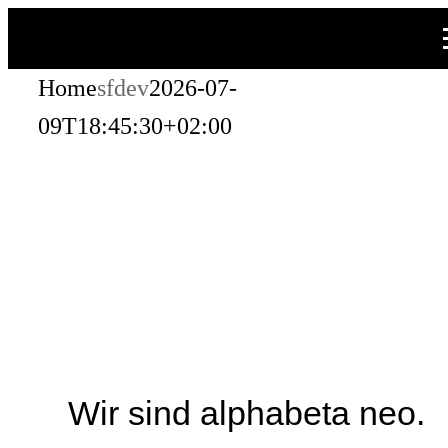
Zum
Inhalt
Home
sfdev
2026-07-
springen
09T18:45:30+02:00
Wir sind alphabeta neo.