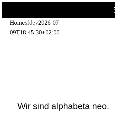
Zum
Inhalt
Home
sfdev
2026-07-
springen
09T18:45:30+02:00
Wir sind alphabeta neo.