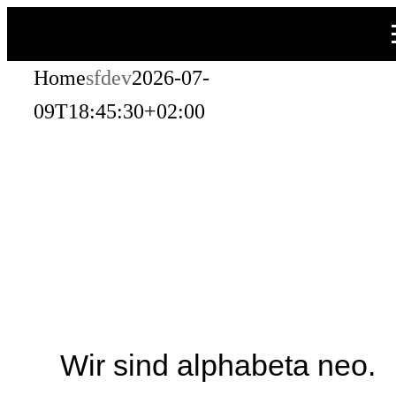
Zum
Inhalt
Home
sfdev
2026-07-
springen
09T18:45:30+02:00
Wir sind alphabeta neo.