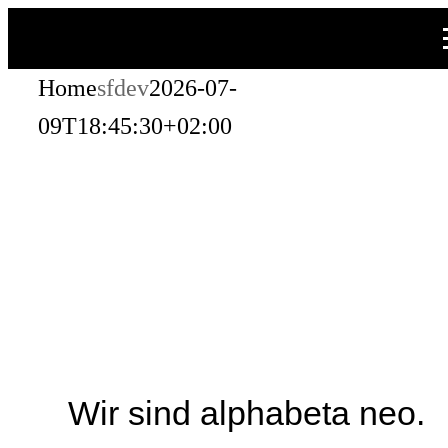
Zum
Inhalt
Home
sfdev
2026-07-
springen
09T18:45:30+02:00
Wir sind alphabeta neo.