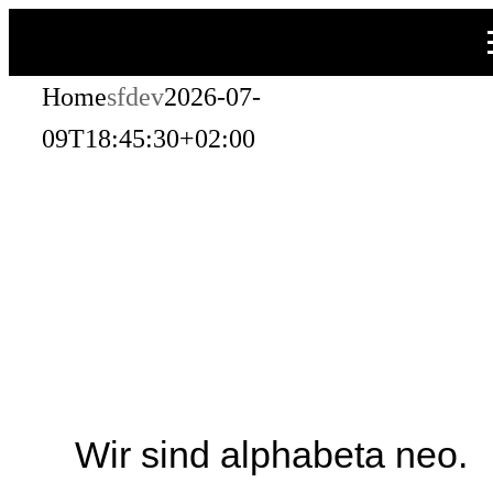
Zum
Inhalt
Home
sfdev
2026-07-
springen
09T18:45:30+02:00
Wir sind alphabeta neo.