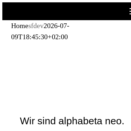
Zum
Inhalt
Home
sfdev
2026-07-
springen
09T18:45:30+02:00
Wir sind alphabeta neo.