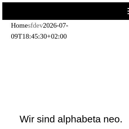
Zum
Inhalt
Home
sfdev
2026-07-
springen
09T18:45:30+02:00
Wir sind alphabeta neo.