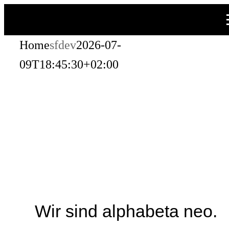
Zum
Inhalt
Home
sfdev
2026-07-
springen
09T18:45:30+02:00
Wir sind alphabeta neo.