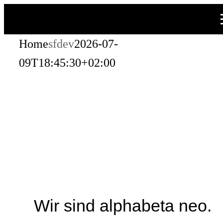
Zum
Inhalt
Home
sfdev
2026-07-
springen
09T18:45:30+02:00
Wir sind alphabeta neo.