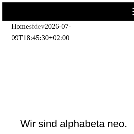
Zum
Inhalt
Home
sfdev
2026-07-
springen
09T18:45:30+02:00
Wir sind alphabeta neo.